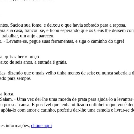
.
s. Saciou sua fome, e deixou o que havia sobrado para a raposa.
ra sua casa, trancou-se, e ficou esperando que os Céus lhe dessem com
trabalhar, um anjo apareceu.
. - Levante-se, pegue suas ferramentas, e siga o caminho do tigre!
, quis saber o preço.
xo de seis anos, a entrada é grátis.
as, dizendo que o mais velho tinha menos de seis; eu nunca saberia a d
ado para sempre.
 forca.
m. - Uma vez dei-lhe uma moeda de prata para ajuda-lo a levantar-se 
 por sua causa. É possível que tenha utilizado o dinheiro que você d
póia-lo com amor e carinho, preferiu dar-lhe uma esmola e livrar-se d
res informações,
clique aqui