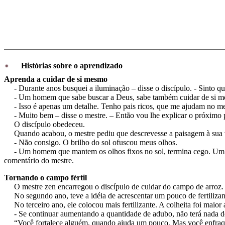
Histórias sobre o aprendizado
Aprenda a cuidar de si mesmo
- Durante anos busquei a iluminação – disse o discípulo. - Sinto qu
- Um homem que sabe buscar a Deus, sabe também cuidar de si mes
- Isso é apenas um detalhe. Tenho pais ricos, que me ajudam no meu 
- Muito bem – disse o mestre. – Então vou lhe explicar o próximo p
O discípulo obedeceu.
Quando acabou, o mestre pediu que descrevesse a paisagem à sua v
- Não consigo. O brilho do sol ofuscou meus olhos.
- Um homem que mantem os olhos fixos no sol, termina cego. Um home
comentário do mestre.
Tornando o campo fértil
O mestre zen encarregou o discípulo de cuidar do campo de arroz. No p
No segundo ano, teve a idéia de acrescentar um pouco de fertilizante;
No terceiro ano, ele colocou mais fertilizante. A colheita foi maior
- Se continuar aumentando a quantidade de adubo, não terá nada de 
“Você fortalece alguém, quando ajuda um pouco. Mas você enfraqu