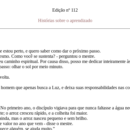
Edição nº 112
Histórias sobre o aprendizado
e estou perto, e quero saber como dar o próximo passo.
mo. Como você se sustenta? - perguntou o mestre.
caminho espiritual. Por causa disso, posso me dedicar inteiramente às
asso: olhar o sol por meio minuto.
olta.
m que apenas busca a Luz, e deixa suas responsabilidades nas costas
rimeiro ano, o discípulo vigiava para que nunca faltasse a água necess
 o arroz cresceu rápido, e a colheita foi maior.
 ainda, mas o arroz nasceu pequeno e sem brilho.
valor no ano que vem - disse o mestre.
ece alguém, se ajuda muito.”