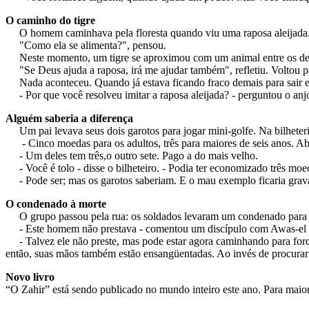
O caminho do tigre
O homem caminhava pela floresta quando viu uma raposa aleijada
"Como ela se alimenta?", pensou.
Neste momento, um tigre se aproximou com um animal entre os dente
"Se Deus ajuda a raposa, irá me ajudar também", refletiu. Voltou pa
Nada aconteceu. Quando já estava ficando fraco demais para sair e 
- Por que você resolveu imitar a raposa aleijada? - perguntou o anjo
Alguém saberia a diferença
Um pai levava seus dois garotos para jogar mini-golfe. Na bilheteria
- Cinco moedas para os adultos, três para maiores de seis anos. Abai
- Um deles tem três,o outro sete. Pago a do mais velho.
- Você é tolo - disse o bilheteiro. - Podia ter economizado três moed
- Pode ser; mas os garotos saberiam. E o mau exemplo ficaria grav
O condenado à morte
O grupo passou pela rua: os soldados levaram um condenado para a
- Este homem não prestava - comentou um discípulo com Awas-el Sala
- Talvez ele não preste, mas pode estar agora caminhando para forca
então, suas mãos também estão ensangüentadas. Ao invés de procurar a
Novo livro
“O Zahir” está sendo publicado no mundo inteiro este ano. Para maio