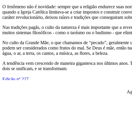
O fenômeno não é novidade: sempre que a religião endurece suas norma
quando a Igreja Católica limitava-se a criar impostos e construir co
caráter revolucionário, deixou raízes e tradições que conseguiram sobr
Nas tradições pagãs, o culto da natureza é mais importante que a rev
muitos sistemas filosóficos - como o taoísmo ou o budismo - que elimina
No culto da Grande Mãe, o que chamamos de “pecado”, geralmente uma 
podem ser considerados como frutos do mal. Se Deus é mãe, então tudo
água, o ar, a terra, os cantos, a música, as flores, a beleza.
A tendência vem crescendo de maneira gigantesca nos últimos anos. T
dois se unificam, e se transformam.
Ag