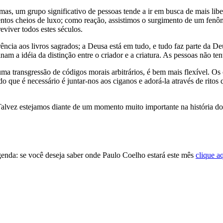
s, um grupo significativo de pessoas tende a ir em busca de mais liber
nventos cheios de luxo; como reação, assistimos o surgimento de um fen
eviver todos estes séculos.
erência aos livros sagrados; a Deusa está em tudo, e tudo faz parte d
m a idéia da distinção entre o criador e a criatura. As pessoas não tent
transgressão de códigos morais arbitrários, é bem mais flexível. Os c
 que é necessário é juntar-nos aos ciganos e adorá-la através de ritos
alvez estejamos diante de um momento muito importante na história do
enda: se você deseja saber onde Paulo Coelho estará este mês
clique a