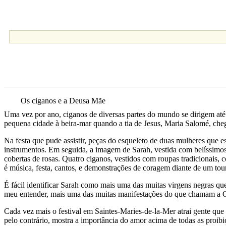
Os ciganos e a Deusa Mãe
Uma vez por ano, ciganos de diversas partes do mundo se dirigem até
pequena cidade à beira-mar quando a tia de Jesus, Maria Salomé, cheg
Na festa que pude assistir, peças do esqueleto de duas mulheres que es
instrumentos. Em seguida, a imagem de Sarah, vestida com belíssimos m
cobertas de rosas. Quatro ciganos, vestidos com roupas tradicionais, 
é música, festa, cantos, e demonstrações de coragem diante de um tou
É fácil identificar Sarah como mais uma das muitas virgens negras q
meu entender, mais uma das muitas manifestações do que chamam a 
Cada vez mais o festival em Saintes-Maries-de-la-Mer atrai gente qu
pelo contrário, mostra a importância do amor acima de todas as proib