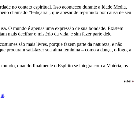
dade no contato espiritual. Isso aconteceu durante a Idade Média,
ômeno chamado “feitiçaria”, que apesar de reprimido por causa de seu
a Deusa. O mundo é apenas uma expressão de sua bondade. Existem
am mais decifrar o mistério da vida, e sim fazer parte dele.
ostumes são mais livres, porque fazem parte da natureza, e não
 que procuram satisfazer sua alma feminina – como a dança, o fogo, a
 mundo, quando finalmente o Espírito se integra com a Matéria, os
qui
.