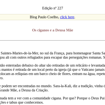
Edição nº 227
Blog Paulo Coelho,
click here
.
Os ciganos e a Deusa Mãe
 Saintes-Maries-de-la-Mer, no sul da França, para homenagear Santa S
ou ali com outros refugiados para escapar das perseguições romanas. S
tão enterradas debaixo do altar são retiradas de um relicário e levanta
antos é retirada de um local perto da igreja (já que o Vaticano jamais 
colocam as relíquias em um barco cheio de flores, entram na água, repet
ro.
ue podem ser encontradas no mundo. Sara-la-Kali, diz a tradição, vinh
Grande Mãe, a Deusa da Criação.
e nada tem a ver com a comunidade cigana. Por que? Porque o Deus Pai 
ições e tabus que conhecemos.