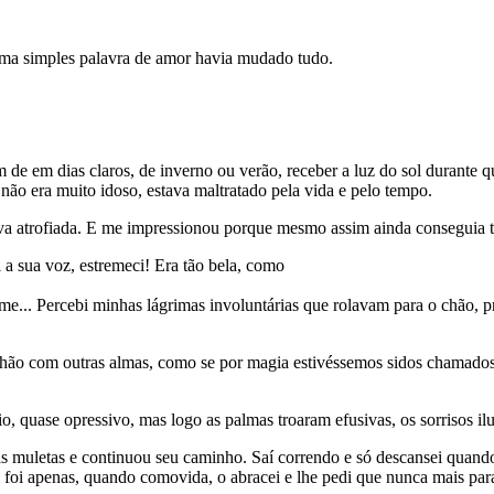
uma simples palavra de amor havia mudado tudo.
 de em dias claros, de inverno ou verão, receber a luz do sol durante q
ão era muito idoso, estava maltratado pela vida e pelo tempo.
tava atrofiada. E me impressionou porque mesmo assim ainda conseguia tr
a sua voz, estremeci! Era tão bela, como
e... Percebi minhas lágrimas involuntárias que rolavam para o chão, p
 com outras almas, como se por magia estivéssemos sidos chamados à 
io, quase opressivo, mas logo as palmas troaram efusivas, os sorrisos il
muletas e continuou seu caminho. Saí correndo e só descansei quando o
 foi apenas, quando comovida, o abracei e lhe pedi que nunca mais para