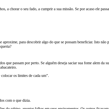
os, a chorar o seu fado, a cumprir a sua missão. Se por acaso ele passar
e aproxime, para descobrir algo do que se possam beneficiar. Isto não p
 queria?
 todos que passam por perto. Se alguém deseja saciar sua fome alem da 
abacateiro.
 colocar os limites de cada um”.
dos com o que dizia.
ções do rabino, apontar falhas em seus ensinamentos. Os outros ficava