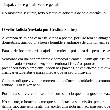
- Papai, você é genial! Você é genial!
No momento seguinte, todo o teatro ovacionava de pé o espetáculo; 
O velho fadista (enviada por Cristina Santos)
A varanda de minha casa está virada a poente, por isso tem a vantagem
domésticas, quando vi a figura humilde e andrajosa de um homem; se n
Para se deslocar recorria à ajuda de muletas, pois uma das pernas es
Sentou-se em um bar em frente e começou a cantar. Assim que escutei 
a de um anjo sereno e abençoado, embora triste. Aos poucos
preencheu todo o ambiente, ecoou nas paredes, envolveu-me, elevou-m
crianças estupefatas e maravilhadas que já não brincavam...
Compreendi que vivia um momento de efêmera eternidade, de comunhão
sentido... Ou talvez não!
Por fim, a sua voz calou-se e ficou um silêncio que tinha gosto de vaz
No entanto, o homem, como que completada a sua missão, preparou as 
ganha pão, que sem hesitar lhe apertei uma nota na mão, mas juro que