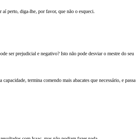
 aí perto, diga-lhe, por favor, que não o esqueci.
ode ser prejudicial e negativo? Isto não pode desviar o mestre do seu
sua capacidade, termina comendo mais abacates que necessário, e passa
m revoltados com Isaac, mas não podiam fazer nada.