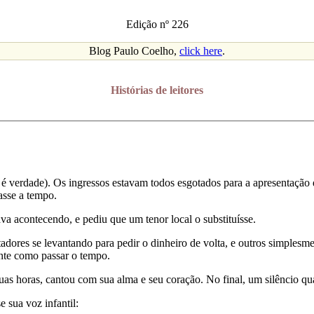
Edição nº 226
Blog Paulo Coelho,
click here
.
Histórias de leitores
 verdade). Os ingressos estavam todos esgotados para a apresentação d
asse a tempo.
va acontecendo, e pediu que um tenor local o substituísse.
tadores se levantando para pedir o dinheiro de volta, e outros simplesm
ente como passar o tempo.
duas horas, cantou com sua alma e seu coração. No final, um silêncio q
sua voz infantil: