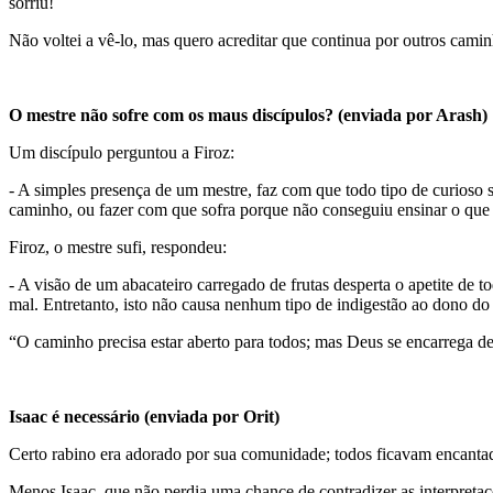
sorriu!
Não voltei a vê-lo, mas quero acreditar que continua por outros caminh
O mestre não sofre com os maus discípulos? (enviada por Arash)
Um discípulo perguntou a Firoz:
- A simples presença de um mestre, faz com que todo tipo de curioso s
caminho, ou fazer com que sofra porque não conseguiu ensinar o que
Firoz, o mestre sufi, respondeu:
- A visão de um abacateiro carregado de frutas desperta o apetite de
mal. Entretanto, isto não causa nenhum tipo de indigestão ao dono do 
“O caminho precisa estar aberto para todos; mas Deus se encarrega de
Isaac é necessário (enviada por Orit)
Certo rabino era adorado por sua comunidade; todos ficavam encanta
Menos Isaac, que não perdia uma chance de contradizer as interpreta