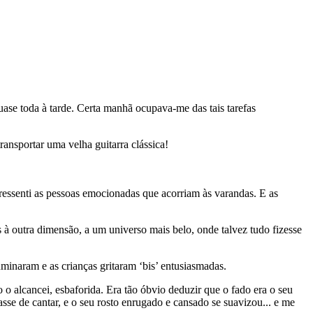
uase toda à tarde. Certa manhã ocupava-me das tais tarefas
ansportar uma velha guitarra clássica!
ressenti as pessoas emocionadas que acorriam às varandas. E as
outra dimensão, a um universo mais belo, onde talvez tudo fizesse
uminaram e as crianças gritaram ‘bis’ entusiasmadas.
 alcancei, esbaforida. Era tão óbvio deduzir que o fado era o seu
sse de cantar, e o seu rosto enrugado e cansado se suavizou... e me