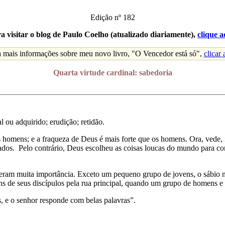
Edição nº 182
a visitar o blog de Paulo Coelho (atualizado diariamente),
clique a
a mais informações sobre meu novo livro, "O Vencedor está só",
clicar 
Quarta virtude cardinal: sabedoria
l ou adquirido; erudição; retidão.
 homens; e a fraqueza de Deus é mais forte que os homens. Ora, vede, 
os. Pelo contrário, Deus escolheu as coisas loucas do mundo para con
ram muita importância. Exceto um pequeno grupo de jovens, o sábio nã
s de seus discípulos pela rua principal, quando um grupo de homens e m
s, e o senhor responde com belas palavras”.