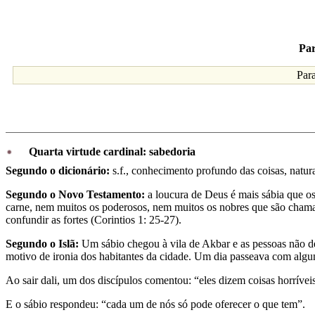
Par
Par
Quarta virtude cardinal: sabedoria
Segundo o dicionário:
s.f., conhecimento profundo das coisas, natura
Segundo o Novo Testamento:
a loucura de Deus é mais sábia que os
carne, nem muitos os poderosos, nem muitos os nobres que são chamad
confundir as fortes (Corintios 1: 25-27).
Segundo o Islã:
Um sábio chegou à vila de Akbar e as pessoas não de
motivo de ironia dos habitantes da cidade. Um dia passeava com algun
Ao sair dali, um dos discípulos comentou: “eles dizem coisas horrívei
E o sábio respondeu: “cada um de nós só pode oferecer o que tem”.