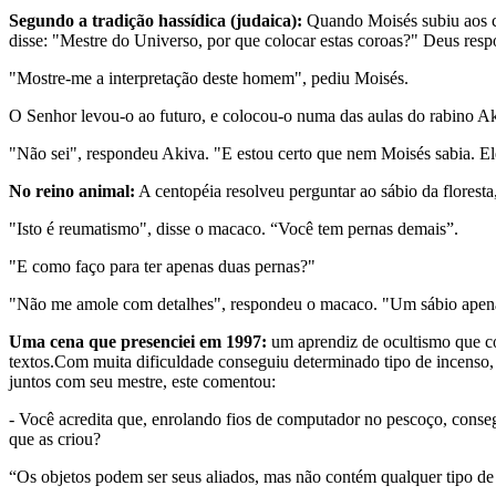
Segundo a tradição hassídica (judaica):
Quando Moisés subiu aos cé
disse: "Mestre do Universo, por que colocar estas coroas?" Deus re
"Mostre-me a interpretação deste homem", pediu Moisés.
O Senhor levou-o ao futuro, e colocou-o numa das aulas do rabino A
"Não sei", respondeu Akiva. "E estou certo que nem Moisés sabia. El
No reino animal:
A centopéia resolveu perguntar ao sábio da florest
"Isto é reumatismo", disse o macaco. “Você tem pernas demais”.
"E como faço para ter apenas duas pernas?"
"Não me amole com detalhes", respondeu o macaco. "Um sábio apenas
Uma cena que presenciei em 1997:
um aprendiz de ocultismo que co
textos.Com muita dificuldade conseguiu determinado tipo de incenso
juntos com seu mestre, este comentou:
- Você acredita que, enrolando fios de computador no pescoço, conseg
que as criou?
“Os objetos podem ser seus aliados, mas não contém qualquer tipo de s