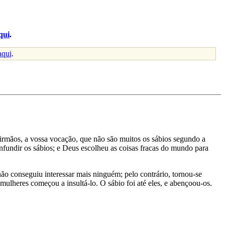
qui
.
aqui
.
irmãos, a vossa vocação, que não são muitos os sábios segundo a
fundir os sábios; e Deus escolheu as coisas fracas do mundo para
o conseguiu interessar mais ninguém; pelo contrário, tornou-se
ulheres começou a insultá-lo. O sábio foi até eles, e abençoou-os.