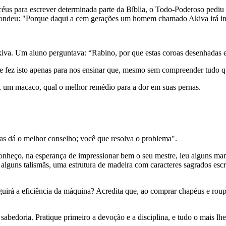
us para escrever determinada parte da Bíblia, o Todo-Poderoso pediu 
spondeu: "Porque daqui a cem gerações um homem chamado Akiva irá int
kiva. Um aluno perguntava: “Rabino, por que estas coroas desenhadas 
e fez isto apenas para nos ensinar que, mesmo sem compreender tudo q
a, um macaco, qual o melhor remédio para a dor em suas pernas.
 dá o melhor conselho; você que resolva o problema".
nheço, na esperança de impressionar bem o seu mestre, leu alguns man
, alguns talismãs, uma estrutura de madeira com caracteres sagrados 
uirá a eficiência da máquina? Acredita que, ao comprar chapéus e roupa
abedoria. Pratique primeiro a devoção e a disciplina, e tudo o mais lhe