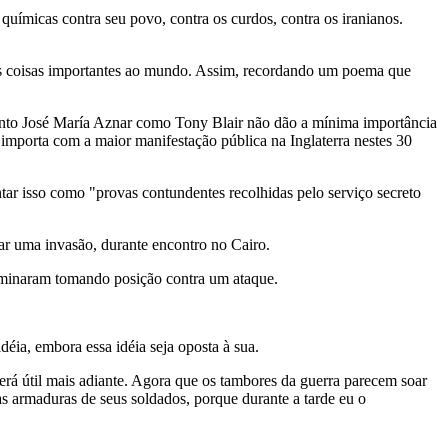
uímicas contra seu povo, contra os curdos, contra os iranianos.
tas coisas importantes ao mundo. Assim, recordando um poema que
tanto José María Aznar como Tony Blair não dão a mínima importância
 importa com a maior manifestação pública na Inglaterra nestes 30
tar isso como "provas contundentes recolhidas pelo serviço secreto
ar uma invasão, durante encontro no Cairo.
rminaram tomando posição contra um ataque.
éia, embora essa idéia seja oposta à sua.
rá útil mais adiante. Agora que os tambores da guerra parecem soar
as armaduras de seus soldados, porque durante a tarde eu o