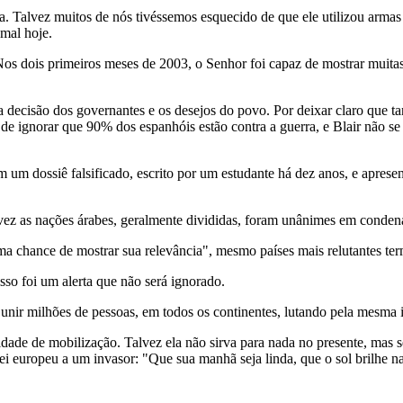
 Talvez muitos de nós tivéssemos esquecido de que ele utilizou armas q
mal hoje.
. Nos dois primeiros meses de 2003, o Senhor foi capaz de mostrar mui
a decisão dos governantes e os desejos do povo. Por deixar claro que 
e ignorar que 90% dos espanhóis estão contra a guerra, e Blair não se
 um dossiê falsificado, escrito por um estudante há dez anos, e apresen
 vez as nações árabes, geralmente divididas, foram unânimes em conden
a chance de mostrar sua relevância", mesmo países mais relutantes te
sso foi um alerta que não será ignorado.
nir milhões de pessoas, em todos os continentes, lutando pela mesma id
ade de mobilização. Talvez ela não sirva para nada no presente, mas se
rei europeu a um invasor: "Que sua manhã seja linda, que o sol brilhe n