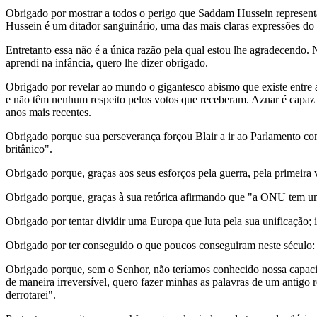
Obrigado por mostrar a todos o perigo que Saddam Hussein representa.
Hussein é um ditador sanguinário, uma das mais claras expressões do 
Entretanto essa não é a única razão pela qual estou lhe agradecendo
aprendi na infância, quero lhe dizer obrigado.
Obrigado por revelar ao mundo o gigantesco abismo que existe entre 
e não têm nenhum respeito pelos votos que receberam. Aznar é capaz d
anos mais recentes.
Obrigado porque sua perseverança forçou Blair a ir ao Parlamento com
britânico".
Obrigado porque, graças aos seus esforços pela guerra, pela primeira
Obrigado porque, graças à sua retórica afirmando que "a ONU tem um
Obrigado por tentar dividir uma Europa que luta pela sua unificação; i
Obrigado por ter conseguido o que poucos conseguiram neste século: u
Obrigado porque, sem o Senhor, não teríamos conhecido nossa capacid
de maneira irreversível, quero fazer minhas as palavras de um antigo 
derrotarei".