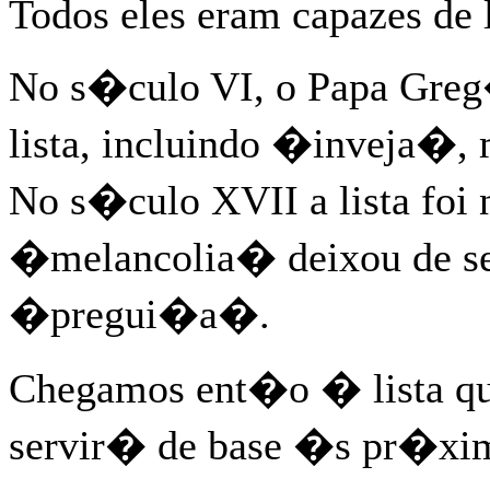
Todos eles eram capazes de l
No s�culo VI, o Papa Greg�
lista, incluindo �inveja�, 
No s�culo XVII a lista foi
�melancolia� deixou de se
�pregui�a�.
Chegamos ent�o � lista que
servir� de base �s pr�xima